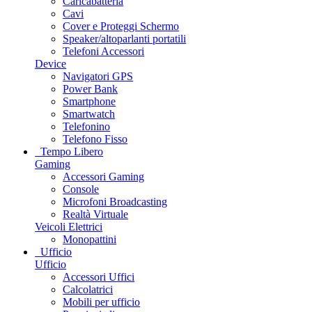
Caricabatteria
Cavi
Cover e Proteggi Schermo
Speaker/altoparlanti portatili
Telefoni Accessori
Device
Navigatori GPS
Power Bank
Smartphone
Smartwatch
Telefonino
Telefono Fisso
Tempo Libero
Gaming
Accessori Gaming
Console
Microfoni Broadcasting
Realtà Virtuale
Veicoli Elettrici
Monopattini
Ufficio
Ufficio
Accessori Uffici
Calcolatrici
Mobili per ufficio