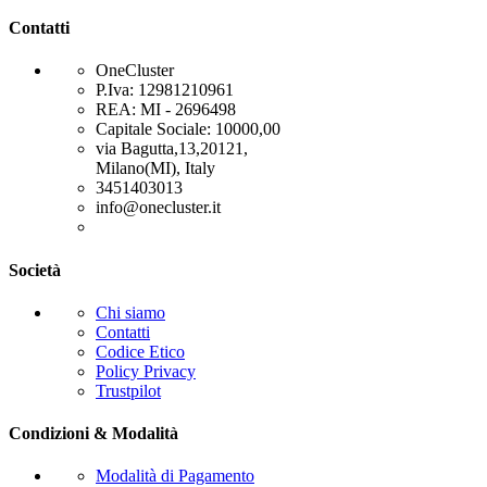
Contatti
OneCluster
P.Iva: 12981210961
REA: MI - 2696498
Capitale Sociale: 10000,00
via Bagutta,13,20121,
Milano(MI), Italy
3451403013
info@onecluster.it
Società
Chi siamo
Contatti
Codice Etico
Policy Privacy
Trustpilot
Condizioni & Modalità
Modalità di Pagamento