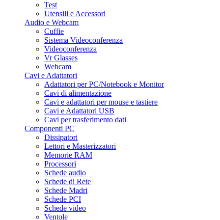
Test
Utensili e Accessori
Audio e Webcam
Cuffie
Sistema Videoconferenza
Videoconferenza
Vr Glasses
Webcam
Cavi e Adattatori
Adattatori per PC/Notebook e Monitor
Cavi di alimentazione
Cavi e adattatori per mouse e tastiere
Cavi e Adattatori USB
Cavi per trasferimento dati
Componenti PC
Dissipatori
Lettori e Masterizzatori
Memorie RAM
Processori
Schede audio
Schede di Rete
Schede Madri
Schede PCI
Schede video
Ventole