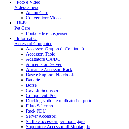
Foto e Video
Videocamera
Action Cam
Convertitore Video
Hi-Pet
Pet Care
Fontanelle e Dispenser
Informatica
Accessori Computer
Accessori Gruppo di Continuità
Accessori Table
Adattatore CA/DC
Alimentatori Server
Armadi e Accessori Rack
Base e Supporti Notebook
Batterie
Borse
Cavi di Sicurezza
Componenti Poe
Docking station e replicatori di porte
Filtro Schermo
Rack PDU
Server Accessori
Staffe e accessori per montaggio
Supporto e Accessori di Montaggio