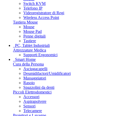
Switch KVM
Telefono IP
Videoregistratore di Regi
Wireless Access Point
Tastiera Mouse
Mouse
Mouse Pad
Penne digitali
Tastiere
PC, Tablet Industriali
Attrezzature Medica
Supporti Ergonomici
Smart Home
Cura della Persona
Asciugacapelli
Deumidifactori/Umidificatori
Massaggiatori
Rasoio
Spazzolini da denti
Piccoli Elettrodomestici
Accessori
Aspirapolvere
Sensori
Telecamere
Proiettori e Lavagne