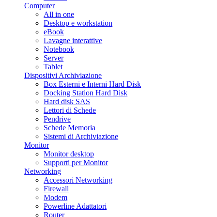
Computer
All in one
Desktop e workstation
eBook
Lavagne interattive
Notebook
Server
Tablet
Dispositivi Archiviazione
Box Esterni e Interni Hard Disk
Docking Station Hard Disk
Hard disk SAS
Lettori di Schede
Pendrive
Schede Memoria
Sistemi di Archiviazione
Monitor
Monitor desktop
Supporti per Monitor
Networking
Accessori Networking
Firewall
Modem
Powerline Adattatori
Router