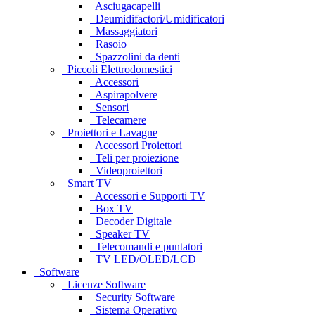
Asciugacapelli
Deumidifactori/Umidificatori
Massaggiatori
Rasoio
Spazzolini da denti
Piccoli Elettrodomestici
Accessori
Aspirapolvere
Sensori
Telecamere
Proiettori e Lavagne
Accessori Proiettori
Teli per proiezione
Videoproiettori
Smart TV
Accessori e Supporti TV
Box TV
Decoder Digitale
Speaker TV
Telecomandi e puntatori
TV LED/OLED/LCD
Software
Licenze Software
Security Software
Sistema Operativo