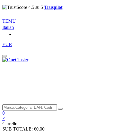
Truspilot
TEMU
Italian
EUR
0
×
Carrello
SUB TOTALE:
€0,00