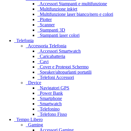
Accessori Stampanti e multifunzione
Multifunzione inkjet
Multifunzione laser bianco/nero e colori
Plotter
Scanner
Stampanti 3D
Stampanti laser colori
Telefonia
Accessoria Telefonia
Accessori Smartwatch
Caricabatteria
Cavi
Cover e Proteggi Schermo
Speaker/altoparlanti portatili
Telefoni Accessori
Device
Navigatori GPS
Power Bank
Smartphone
Smartwatch
Telefonino
Telefono Fisso
Tempo Libero
Gaming
Accessori Gaming