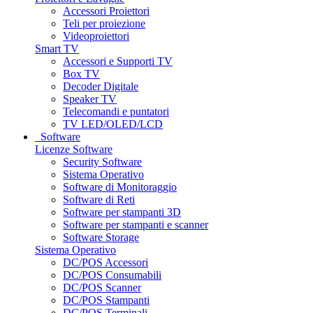
Accessori Proiettori
Teli per proiezione
Videoproiettori
Smart TV
Accessori e Supporti TV
Box TV
Decoder Digitale
Speaker TV
Telecomandi e puntatori
TV LED/OLED/LCD
Software
Licenze Software
Security Software
Sistema Operativo
Software di Monitoraggio
Software di Reti
Software per stampanti 3D
Software per stampanti e scanner
Software Storage
Sistema Operativo
DC/POS Accessori
DC/POS Consumabili
DC/POS Scanner
DC/POS Stampanti
DC/POS Terminali