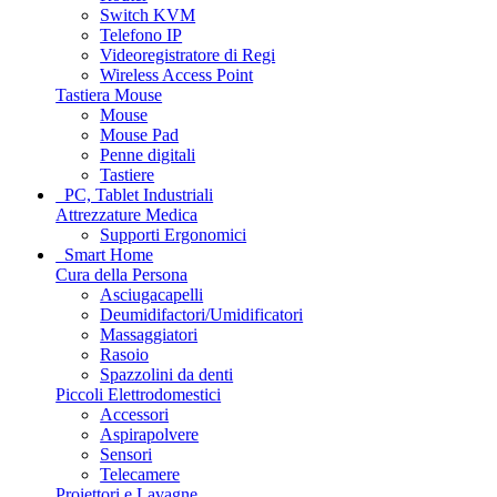
Switch KVM
Telefono IP
Videoregistratore di Regi
Wireless Access Point
Tastiera Mouse
Mouse
Mouse Pad
Penne digitali
Tastiere
PC, Tablet Industriali
Attrezzature Medica
Supporti Ergonomici
Smart Home
Cura della Persona
Asciugacapelli
Deumidifactori/Umidificatori
Massaggiatori
Rasoio
Spazzolini da denti
Piccoli Elettrodomestici
Accessori
Aspirapolvere
Sensori
Telecamere
Proiettori e Lavagne