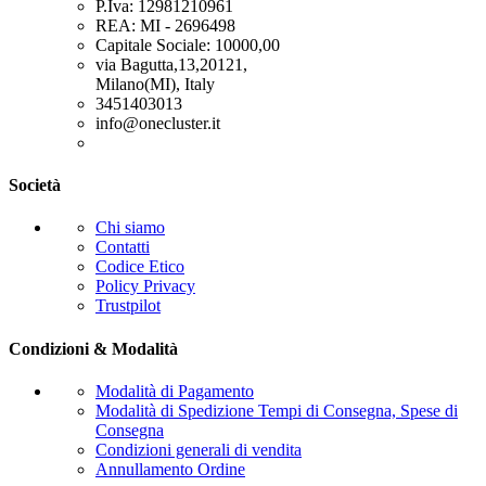
P.Iva: 12981210961
REA: MI - 2696498
Capitale Sociale: 10000,00
via Bagutta,13,20121,
Milano(MI), Italy
3451403013
info@onecluster.it
Società
Chi siamo
Contatti
Codice Etico
Policy Privacy
Trustpilot
Condizioni & Modalità
Modalità di Pagamento
Modalità di Spedizione Tempi di Consegna, Spese di
Consegna
Condizioni generali di vendita
Annullamento Ordine