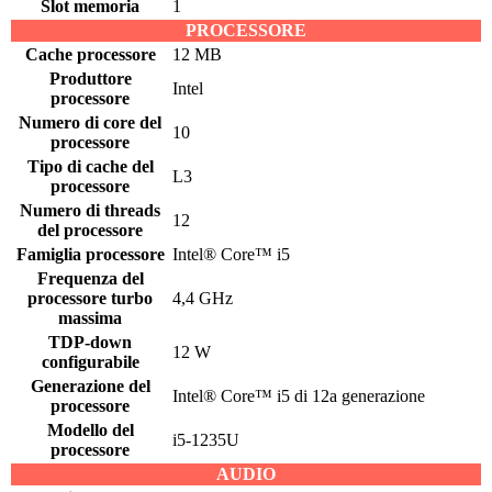
Slot memoria
1
PROCESSORE
Cache processore
12 MB
Produttore
Intel
processore
Numero di core del
10
processore
Tipo di cache del
L3
processore
Numero di threads
12
del processore
Famiglia processore
Intel® Core™ i5
Frequenza del
processore turbo
4,4 GHz
massima
TDP-down
12 W
configurabile
Generazione del
Intel® Core™ i5 di 12a generazione
processore
Modello del
i5-1235U
processore
AUDIO