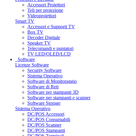
Accessori Proiettori
Teli per proiezione
Videoproiettori
Smart TV
Accessori e Supporti TV
Box TV
Decoder Digitale
Speaker TV
Telecomandi e puntatori
TV LED/OLED/LCD
Software
Licenze Software
Security Software
Sistema Operativo
Software di Monitoraggio
Software di Reti
Software per stampanti 3D
Software per stampanti e scanner
Software Storage
Sistema Operativo
DC/POS Accessori
DC/POS Consumabili
DC/POS Scanner
DC/POS Stampanti
DC/POS Terminali