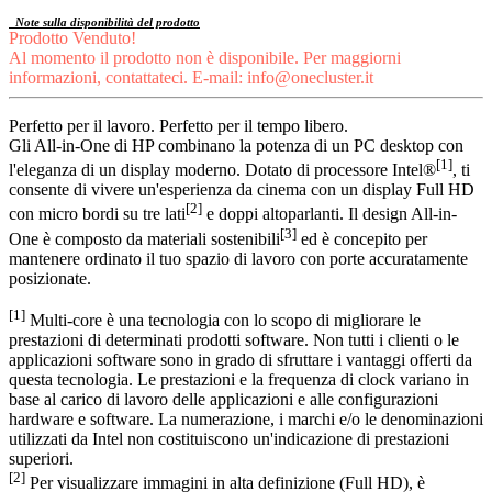
Note sulla disponibilità del prodotto
Prodotto Venduto!
Al momento il prodotto non è disponibile. Per maggiorni
informazioni, contattateci. E-mail:
info@onecluster.it
Perfetto per il lavoro. Perfetto per il tempo libero.
Gli All-in-One di HP combinano la potenza di un PC desktop con
[1]
l'eleganza di un display moderno. Dotato di processore Intel®
, ti
consente di vivere un'esperienza da cinema con un display Full HD
[2]
con micro bordi su tre lati
e doppi altoparlanti. Il design All-in-
[3]
One è composto da materiali sostenibili
ed è concepito per
mantenere ordinato il tuo spazio di lavoro con porte accuratamente
posizionate.
[1]
Multi-core è una tecnologia con lo scopo di migliorare le
prestazioni di determinati prodotti software. Non tutti i clienti o le
applicazioni software sono in grado di sfruttare i vantaggi offerti da
questa tecnologia. Le prestazioni e la frequenza di clock variano in
base al carico di lavoro delle applicazioni e alle configurazioni
hardware e software. La numerazione, i marchi e/o le denominazioni
utilizzati da Intel non costituiscono un'indicazione di prestazioni
superiori.
[2]
Per visualizzare immagini in alta definizione (Full HD), è