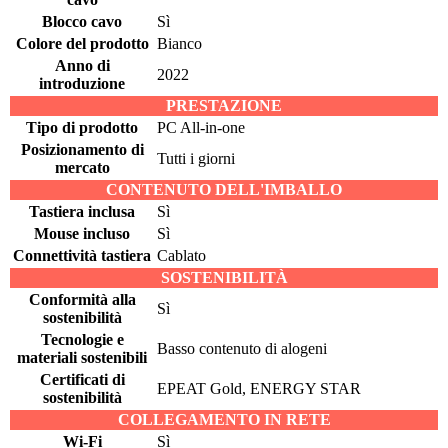
Blocco cavo
Sì
Colore del prodotto
Bianco
Anno di
2022
introduzione
PRESTAZIONE
Tipo di prodotto
PC All-in-one
Posizionamento di
Tutti i giorni
mercato
CONTENUTO DELL'IMBALLO
Tastiera inclusa
Sì
Mouse incluso
Sì
Connettività tastiera
Cablato
SOSTENIBILITÀ
Conformità alla
Sì
sostenibilità
Tecnologie e
Basso contenuto di alogeni
materiali sostenibili
Certificati di
EPEAT Gold, ENERGY STAR
sostenibilità
COLLEGAMENTO IN RETE
Wi-Fi
Sì