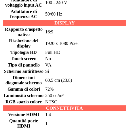
100 - 240 V
voltaggio input AC
Adattatore di
50/60 Hz
frequenza AC
DISPLAY
Rapporto d'aspetto
16:9
nativo
Risoluzione del
1920 x 1080 Pixel
display
Tipologia HD
Full HD
Touch screen
No
Tipo di pannello
VA
Schermo antiriflesso
Sì
Dimensioni
60,5 cm (23.8)
diagonale schermo
Gamma di colori
72%
Luminosità schermo
250 cd/m²
RGB spazio colore
NTSC
CONNETTIVITÀ
Versione HDMI
1.4
Quantità porte
1
HDMI