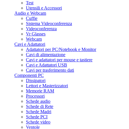
Test
Utensili e Accessori
Audio e Webcam
Cuffie
Sistema Videoconferenza
Videoconferenza
Vr Glasses
Webcam
Cavi e Adattatori
Adattatori per PC/Notebook e Monitor
Cavi di alimentazione
Cavi e adattatori per mouse e tastiere
Cavi e Adattatori USB
Cavi per trasferimento dati
Componenti PC
Dissipatori
Lettori e Masterizzatori
Memorie RAM
Processori
Schede audio
Schede di Rete
Schede Madri
Schede PCI
Schede video
Ventole