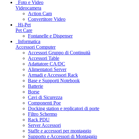
Foto e Video
Videocamera
Action Cam
Convertitore Video
Hi-Pet
Pet Care
Fontanelle e Dispenser
Informatica
Accessori Computer
Accessori Gruppo di Continuità
Accessori Table
Adattatore CA/DC
Alimentatori Server
Armadi e Accessori Rack
Base e Supporti Notebook
Batterie
Borse
Cavi di Sicurezza
Componenti Poe
Docking station e replicatori di porte
Filtro Schermo
Rack PDU
Server Accessori
Staffe e accessori per montaggio
Supporto e Accessori di Montaggio