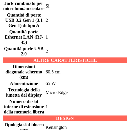
Jack combinato per
Sì
microfono/auricolare
Quantità di porte
USB 3.2 Gen 1 (3.1
2
Gen 1) di tipo A
Quantità porte
Ethernet LAN (RJ-
1
45)
Quantità porte USB
2
2.0
ALTRE CARATTERISTICHE
Dimensioni
diagonale schermo
60,5 cm
(cm)
Alimentazione
65 W
Tecnologia della
Micro-Edge
lunetta del display
Numero di slot
interne di estensione
1
della memoria libera
DESIGN
Tipologia slot blocco
Kensington
cavo