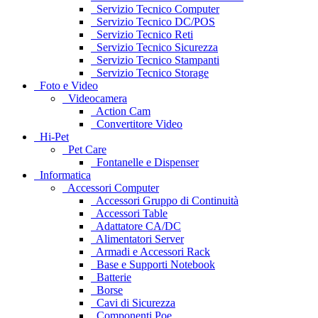
Servizio Tecnico Computer
Servizio Tecnico DC/POS
Servizio Tecnico Reti
Servizio Tecnico Sicurezza
Servizio Tecnico Stampanti
Servizio Tecnico Storage
Foto e Video
Videocamera
Action Cam
Convertitore Video
Hi-Pet
Pet Care
Fontanelle e Dispenser
Informatica
Accessori Computer
Accessori Gruppo di Continuità
Accessori Table
Adattatore CA/DC
Alimentatori Server
Armadi e Accessori Rack
Base e Supporti Notebook
Batterie
Borse
Cavi di Sicurezza
Componenti Poe