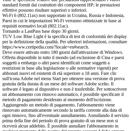
standard forniti dai costruttori dei componenti HP; le prestazioni
effettive possono risultare superiori o inferiori.
Wi-Fi 6 (802.11ax) non supportato in Ucraina, Russia e Indonesia,
Paesi in cui le impostazioni Wi-Fi verranno ottimizzate in base ai
requisiti normativi locali (802.11ac).
Tornando a LastPass base dopo 30 giorni.
TUV Low Blue Light è la specifica di test di conformità dei display
per la definizione della qualità. Per ulteriori informazioni, consultare
https://www.certipedia.com/?locale=en#search.
Deve essere attivato entro 180 giorni dall'attivazione di Windows.
Offerta disponibile in tutto il mondo (ad esclusione di Cina e paesi
soggetti a embargo o altri paesi identificati come soggetti a
restrizioni in base alla legislazione o alle normative vigenti) per
abbonati nuovi ed esistenti di età superiore a 18 anni. Fare clic
sull'icona Adobe nel menu Start per ottenere una versione di prova
gratuita della durata di un mese del software Adobe scelto. Il
software è legato al dispositivo e non è trasferibile. Per sottoscrivere
un abbonamento con rinnovo automatico, è possibile specificare il
metodo di pagamento desiderato al momento dell'iscrizione.
Aggiungendo un metodo di pagamento, l'abbonamento viene
rinnovato automaticamente secondo la tariffa corrente alla data di
ogni rinnovo, fino all'eventuale annullamento. Annullando il servizio
prima della fine del periodo di prova gratuito di un mese non si
riceverà alcun addebito. È possibile annullare l'abbonamento in