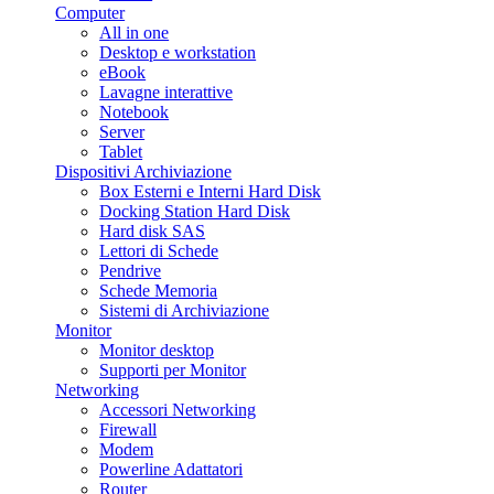
Computer
All in one
Desktop e workstation
eBook
Lavagne interattive
Notebook
Server
Tablet
Dispositivi Archiviazione
Box Esterni e Interni Hard Disk
Docking Station Hard Disk
Hard disk SAS
Lettori di Schede
Pendrive
Schede Memoria
Sistemi di Archiviazione
Monitor
Monitor desktop
Supporti per Monitor
Networking
Accessori Networking
Firewall
Modem
Powerline Adattatori
Router