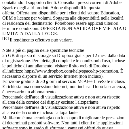
contattando il supporto clienti. Consulta i prezzi correnti di Adobe
Spark e degli altri prodotti Adobe disponibili in questa
offerta. Offerta non disponibile per i clienti del settore Education,
OEM o licenze per volumi. Soggetta alla disponibilità nella località
di residenza del destinatario. Potrebbero essere applicati ulteriori
termini e condizioni. OFFERTA NON VALIDA OVE VIETATA O
LIMITATA DALLA LEGGE.
[10]
Il rendimento effettivo può variare.
Note a piè di pagina delle specifiche tecniche
25 GB di spazio di storage su Dropbox gratis per 12 mesi dalla data
di registrazione. Per i dettagli completi e le condizioni d'uso, incluse
le politiche di annullamento, visitare il sito web di Dropbox
all'indirizzo https://www.dropbox.com/help/space/hp-promotion. È
necessario disporre di un servizio Internet (non incluso).
Iscrizione gratuita di 30 giorni al servizio McAfee LiveSafe inclusa.
È richiesta una connessione Internet, non inclusa. Dopo la scadenza,
è necessario un abbonamento.
Percentuale dell'area di visualizzazione attiva e non attiva rispetto
all'area della cornice del display escluso l'altoparlante.
Percentuale dell'area di visualizzazione attiva e non attiva rispetto
all'area della cornice incluso l'altoparlante.
Multi-core è una tecnologia con lo scopo di migliorare le prestazioni
di determinati prodotti software. Non tutti i clienti o le applicazioni
software sono in grado di sfruttare i vantaggi offerti da questa