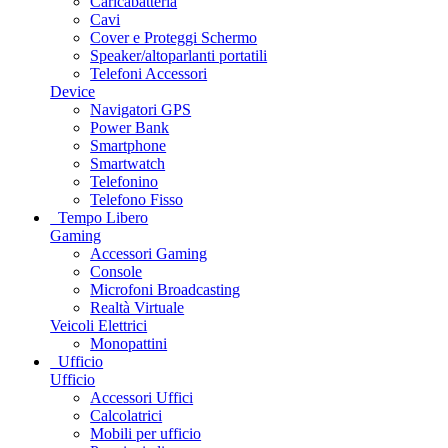
Caricabatteria
Cavi
Cover e Proteggi Schermo
Speaker/altoparlanti portatili
Telefoni Accessori
Device
Navigatori GPS
Power Bank
Smartphone
Smartwatch
Telefonino
Telefono Fisso
Tempo Libero
Gaming
Accessori Gaming
Console
Microfoni Broadcasting
Realtà Virtuale
Veicoli Elettrici
Monopattini
Ufficio
Ufficio
Accessori Uffici
Calcolatrici
Mobili per ufficio