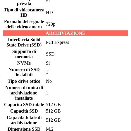
Sì
privata
Tipo di videocamera
HD
HD
Formato del segnale
720p
delle videocamera
ARCHIVIAZIONE
Interfaccia Solid
PCI Express
State Drive (SSD)
Supporto di
SSD
memoria
NVMe
Sì
Numero di SSD
1
installati
Tipo drive ottico
No
Numero di unità di
archiviazione
1
installate
Capacità SSD totale
512 GB
Capacità SSD
512 GB
Capacità totale di
512 GB
archiviazione
Dimensione SSD
M.2