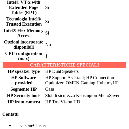
Intel® VT-x with
Extended Page
Sì
Tables (EPT)
Tecnologia Intel®
Sì
Trusted Execution
Intel® Flex Memory
Sì
Access
Opzioni incorporate
No
disponibili
CPU configuration
1
(max)
CARATTERISTICHE SPECIALI
HP speaker type
HP Dual Speakers
HP Software
HP Support Assistant; HP Connection
provided
Optimizer; OMEN Gaming Hub; myHP
Segmento HP
Casa
HP Security tools
Slot di sicurezza Kensington MicroSaver
HP front camera
HP TrueVision HD
Contatti
OneCluster