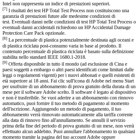
Intel non rappresenta un indice di prestazioni superiori.
[7]
I risultati dei test HP Total Test Process non costituiscono una
garanzia di prestazioni future alle medesime condizioni di
test. Eventuali danni nelle condizioni di test HP Total Test Process o
eventuali danni accidentali richiedono un HP Accidental Damage
Protection Care Pack opzionale.
[8]
La percentuale di plastica potenzialmente destinata agli oceani e
di plastica riciclata post-consumo varia in base al prodotto. Il
contenuto percentuale di plastica riciclata è basato sulla definizione
stabilita nello standard IEEE 1680.1-2018.
[9]
Offerta disponibile in tutto il mondo (ad esclusione di Cina e
paesi soggetti a embargo o altri paesi identificati come limitati dalle
leggi o regolamenti vigenti) per i nuovi abbonati e quelli esistenti di
età superiore ai 18 anni. Fai clic sull'icona di Adobe nel menu Start
per usufruire di un abbonamento di prova gratuito della durata di un
mese per il software Adobe scelto. Il software è legato al dispositivo
e non è trasferibile. Se vuoi aderire a un abbonamento con rinnovo
automatico, puoi fornire il tuo metodo di pagamento al momento
dell'iscrizione. Aggiungendo un metodo di pagamento, il tuo
abbonamento verrà rinnovato automaticamente alla tariffa corrente
alla data di rinnovo fino all'annullamento. Se annulli il servizio
prima della fine del periodo di prova gratuito di un mese, non verrà
effettuato alcun addebito. Puoi annullare l'abbonamento in qualsiasi
momento tramite la pagina del tuo account Adobe oppure