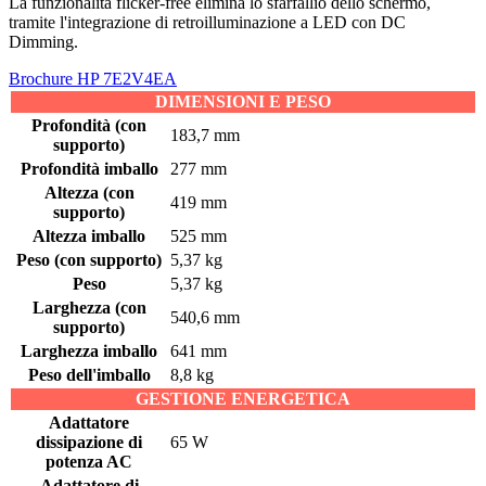
La funzionalità flicker-free elimina lo sfarfallio dello schermo,
tramite l'integrazione di retroilluminazione a LED con DC
Dimming.
Brochure HP 7E2V4EA
DIMENSIONI E PESO
Profondità (con
183,7 mm
supporto)
Profondità imballo
277 mm
Altezza (con
419 mm
supporto)
Altezza imballo
525 mm
Peso (con supporto)
5,37 kg
Peso
5,37 kg
Larghezza (con
540,6 mm
supporto)
Larghezza imballo
641 mm
Peso dell'imballo
8,8 kg
GESTIONE ENERGETICA
Adattatore
dissipazione di
65 W
potenza AC
Adattatore di