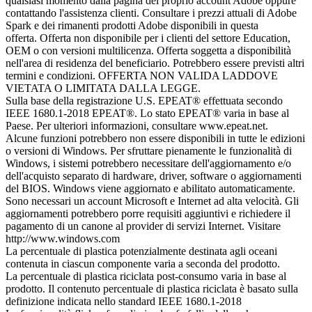
qualsiasi momento dalla pagina del proprio account Adobe oppure
contattando l'assistenza clienti. Consultare i prezzi attuali di Adobe
Spark e dei rimanenti prodotti Adobe disponibili in questa
offerta. Offerta non disponibile per i clienti del settore Education,
OEM o con versioni multilicenza. Offerta soggetta a disponibilità
nell'area di residenza del beneficiario. Potrebbero essere previsti altri
termini e condizioni. OFFERTA NON VALIDA LADDOVE
VIETATA O LIMITATA DALLA LEGGE.
Sulla base della registrazione U.S. EPEAT® effettuata secondo
IEEE 1680.1-2018 EPEAT®. Lo stato EPEAT® varia in base al
Paese. Per ulteriori informazioni, consultare www.epeat.net.
Alcune funzioni potrebbero non essere disponibili in tutte le edizioni
o versioni di Windows. Per sfruttare pienamente le funzionalità di
Windows, i sistemi potrebbero necessitare dell'aggiornamento e/o
dell'acquisto separato di hardware, driver, software o aggiornamenti
del BIOS. Windows viene aggiornato e abilitato automaticamente.
Sono necessari un account Microsoft e Internet ad alta velocità. Gli
aggiornamenti potrebbero porre requisiti aggiuntivi e richiedere il
pagamento di un canone al provider di servizi Internet. Visitare
http://www.windows.com
La percentuale di plastica potenzialmente destinata agli oceani
contenuta in ciascun componente varia a seconda del prodotto.
La percentuale di plastica riciclata post-consumo varia in base al
prodotto. Il contenuto percentuale di plastica riciclata è basato sulla
definizione indicata nello standard IEEE 1680.1-2018