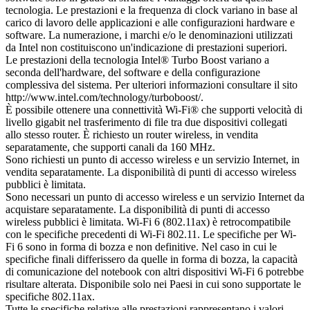
tecnologia. Le prestazioni e la frequenza di clock variano in base al
carico di lavoro delle applicazioni e alle configurazioni hardware e
software. La numerazione, i marchi e/o le denominazioni utilizzati
da Intel non costituiscono un'indicazione di prestazioni superiori.
Le prestazioni della tecnologia Intel® Turbo Boost variano a
seconda dell'hardware, del software e della configurazione
complessiva del sistema. Per ulteriori informazioni consultare il sito
http://www.intel.com/technology/turboboost/.
È possibile ottenere una connettività Wi-Fi® che supporti velocità di
livello gigabit nel trasferimento di file tra due dispositivi collegati
allo stesso router. È richiesto un router wireless, in vendita
separatamente, che supporti canali da 160 MHz.
Sono richiesti un punto di accesso wireless e un servizio Internet, in
vendita separatamente. La disponibilità di punti di accesso wireless
pubblici è limitata.
Sono necessari un punto di accesso wireless e un servizio Internet da
acquistare separatamente. La disponibilità di punti di accesso
wireless pubblici è limitata. Wi-Fi 6 (802.11ax) è retrocompatibile
con le specifiche precedenti di Wi-Fi 802.11. Le specifiche per Wi-
Fi 6 sono in forma di bozza e non definitive. Nel caso in cui le
specifiche finali differissero da quelle in forma di bozza, la capacità
di comunicazione del notebook con altri dispositivi Wi-Fi 6 potrebbe
risultare alterata. Disponibile solo nei Paesi in cui sono supportate le
specifiche 802.11ax.
Tutte le specifiche relative alle prestazioni rappresentano i valori