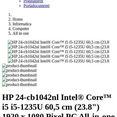
Poggiapiedi
Portadocumenti
Home
Informatica
Computer
All in one
HP 24-cb1042nl Intel® Core™
i5 i5-1235U 60,5 cm (23.8")
1920 x 1080 Pixel PC All-in-one