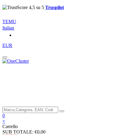
Truspilot
TEMU
Italian
EUR
0
×
Carrello
SUB TOTALE:
€0,00