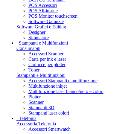
POS Accessori
POS All-in-one
POS Monitor touchscreen
Software Garanzie
Software Grafici e Editing
Designer
Simulatore
Stampanti e Multifunzioni
Consumabili
Accessori Scanner
Carta per ink e laser
Cartucce per plotter
Toner
Stampanti e Multifunzioni
Accessori Stampanti e multifunzione
Multifunzione inkjet
Multifunzione laser bianco/nero e colori
Plotter
Scanner
Stampanti 3D
Stampanti laser colori
Telefonia
Accessoria Telefonia
Accessori Smartwatch