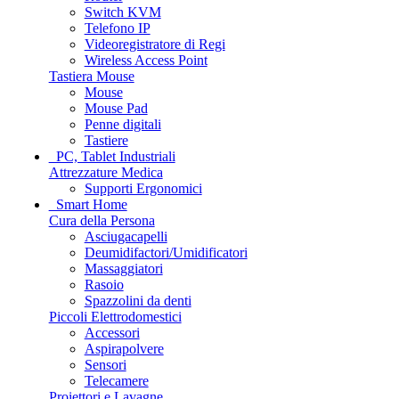
Switch KVM
Telefono IP
Videoregistratore di Regi
Wireless Access Point
Tastiera Mouse
Mouse
Mouse Pad
Penne digitali
Tastiere
PC, Tablet Industriali
Attrezzature Medica
Supporti Ergonomici
Smart Home
Cura della Persona
Asciugacapelli
Deumidifactori/Umidificatori
Massaggiatori
Rasoio
Spazzolini da denti
Piccoli Elettrodomestici
Accessori
Aspirapolvere
Sensori
Telecamere
Proiettori e Lavagne