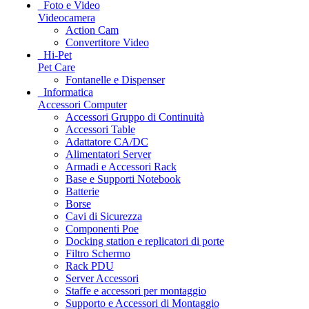
Foto e Video
Videocamera
Action Cam
Convertitore Video
Hi-Pet
Pet Care
Fontanelle e Dispenser
Informatica
Accessori Computer
Accessori Gruppo di Continuità
Accessori Table
Adattatore CA/DC
Alimentatori Server
Armadi e Accessori Rack
Base e Supporti Notebook
Batterie
Borse
Cavi di Sicurezza
Componenti Poe
Docking station e replicatori di porte
Filtro Schermo
Rack PDU
Server Accessori
Staffe e accessori per montaggio
Supporto e Accessori di Montaggio