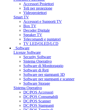
Accessori Proiettori
Teli per proiezione
Videoproiettori
Smart TV
Accessori e Supporti TV
Box TV
Decoder Digitale
Speaker TV
Telecomandi e puntatori
TV LED/OLED/LCD
Software
Licenze Software
Security Software
Sistema Operativo
Software di Monitoraggio
Software di Reti
Software per stampanti 3D
Software per stampanti e scanner
Software Storage
Sistema Operativo
DC/POS Accessori
DC/POS Consumabili
DC/POS Scanner
DC/POS Stampanti
DC/POS Terminali