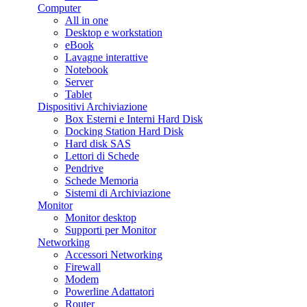
Computer
All in one
Desktop e workstation
eBook
Lavagne interattive
Notebook
Server
Tablet
Dispositivi Archiviazione
Box Esterni e Interni Hard Disk
Docking Station Hard Disk
Hard disk SAS
Lettori di Schede
Pendrive
Schede Memoria
Sistemi di Archiviazione
Monitor
Monitor desktop
Supporti per Monitor
Networking
Accessori Networking
Firewall
Modem
Powerline Adattatori
Router