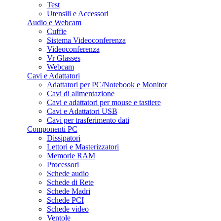
Test
Utensili e Accessori
Audio e Webcam
Cuffie
Sistema Videoconferenza
Videoconferenza
Vr Glasses
Webcam
Cavi e Adattatori
Adattatori per PC/Notebook e Monitor
Cavi di alimentazione
Cavi e adattatori per mouse e tastiere
Cavi e Adattatori USB
Cavi per trasferimento dati
Componenti PC
Dissipatori
Lettori e Masterizzatori
Memorie RAM
Processori
Schede audio
Schede di Rete
Schede Madri
Schede PCI
Schede video
Ventole