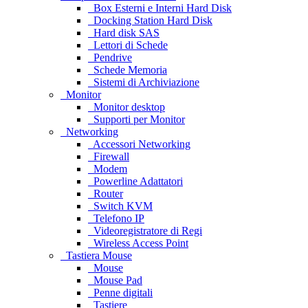
Box Esterni e Interni Hard Disk
Docking Station Hard Disk
Hard disk SAS
Lettori di Schede
Pendrive
Schede Memoria
Sistemi di Archiviazione
Monitor
Monitor desktop
Supporti per Monitor
Networking
Accessori Networking
Firewall
Modem
Powerline Adattatori
Router
Switch KVM
Telefono IP
Videoregistratore di Regi
Wireless Access Point
Tastiera Mouse
Mouse
Mouse Pad
Penne digitali
Tastiere