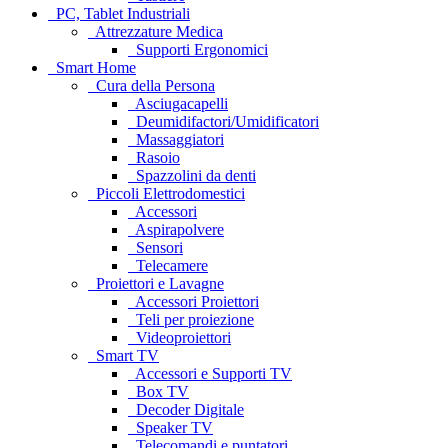
PC, Tablet Industriali
Attrezzature Medica
Supporti Ergonomici
Smart Home
Cura della Persona
Asciugacapelli
Deumidifactori/Umidificatori
Massaggiatori
Rasoio
Spazzolini da denti
Piccoli Elettrodomestici
Accessori
Aspirapolvere
Sensori
Telecamere
Proiettori e Lavagne
Accessori Proiettori
Teli per proiezione
Videoproiettori
Smart TV
Accessori e Supporti TV
Box TV
Decoder Digitale
Speaker TV
Telecomandi e puntatori