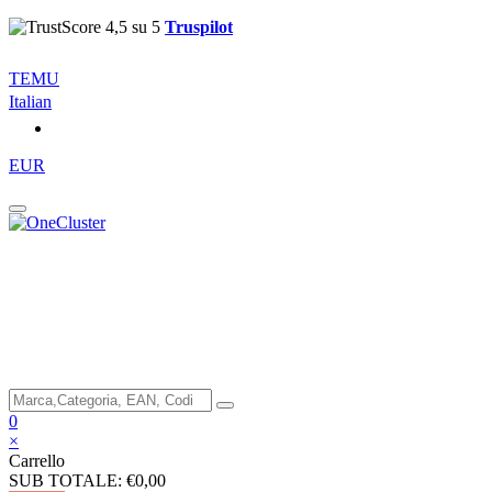
Truspilot
TEMU
Italian
EUR
0
×
Carrello
SUB TOTALE:
€0,00