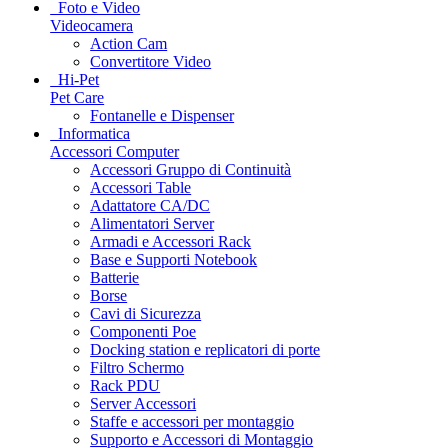
Foto e Video
Videocamera
Action Cam
Convertitore Video
Hi-Pet
Pet Care
Fontanelle e Dispenser
Informatica
Accessori Computer
Accessori Gruppo di Continuità
Accessori Table
Adattatore CA/DC
Alimentatori Server
Armadi e Accessori Rack
Base e Supporti Notebook
Batterie
Borse
Cavi di Sicurezza
Componenti Poe
Docking station e replicatori di porte
Filtro Schermo
Rack PDU
Server Accessori
Staffe e accessori per montaggio
Supporto e Accessori di Montaggio