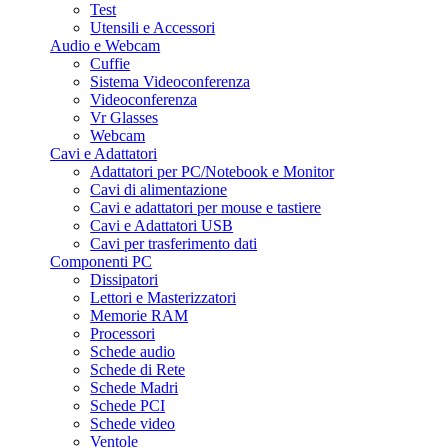
Test
Utensili e Accessori
Audio e Webcam
Cuffie
Sistema Videoconferenza
Videoconferenza
Vr Glasses
Webcam
Cavi e Adattatori
Adattatori per PC/Notebook e Monitor
Cavi di alimentazione
Cavi e adattatori per mouse e tastiere
Cavi e Adattatori USB
Cavi per trasferimento dati
Componenti PC
Dissipatori
Lettori e Masterizzatori
Memorie RAM
Processori
Schede audio
Schede di Rete
Schede Madri
Schede PCI
Schede video
Ventole