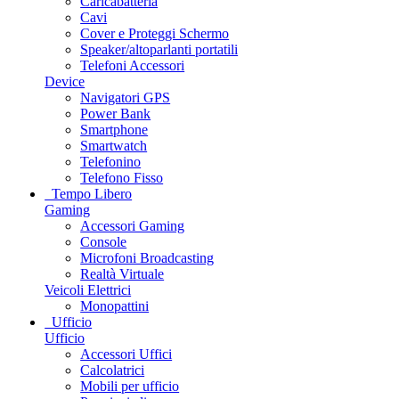
Caricabatteria
Cavi
Cover e Proteggi Schermo
Speaker/altoparlanti portatili
Telefoni Accessori
Device
Navigatori GPS
Power Bank
Smartphone
Smartwatch
Telefonino
Telefono Fisso
Tempo Libero
Gaming
Accessori Gaming
Console
Microfoni Broadcasting
Realtà Virtuale
Veicoli Elettrici
Monopattini
Ufficio
Ufficio
Accessori Uffici
Calcolatrici
Mobili per ufficio