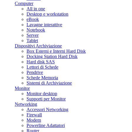
Computer
All in one
Desktop e workstation
eBook
Lavagne interattive
Notebook
Server
Tablet
Dispositivi Archiviazione
Box Esterni e Interni Hard Disk
Docking Station Hard Disk
Hard disk SAS
Lettori di Schede
Pendrive
Schede Memoria
Sistemi di Archiviazione
Monitor
Monitor desktop
Supporti per Monitor
Networking
Accessori Networking
Firewall
Modem
Powerline Adattatori
Router