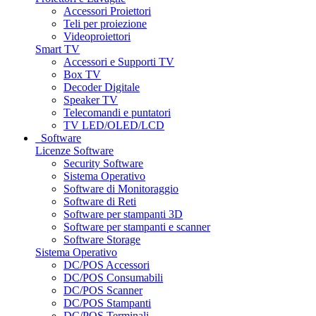
Accessori Proiettori
Teli per proiezione
Videoproiettori
Smart TV
Accessori e Supporti TV
Box TV
Decoder Digitale
Speaker TV
Telecomandi e puntatori
TV LED/OLED/LCD
Software
Licenze Software
Security Software
Sistema Operativo
Software di Monitoraggio
Software di Reti
Software per stampanti 3D
Software per stampanti e scanner
Software Storage
Sistema Operativo
DC/POS Accessori
DC/POS Consumabili
DC/POS Scanner
DC/POS Stampanti
DC/POS Terminali