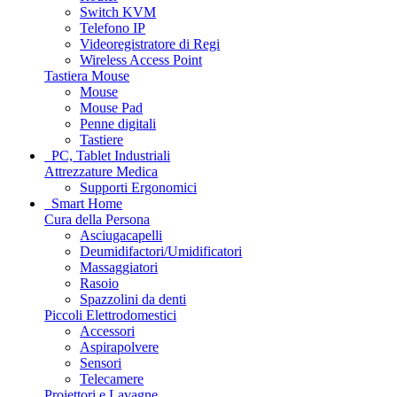
Switch KVM
Telefono IP
Videoregistratore di Regi
Wireless Access Point
Tastiera Mouse
Mouse
Mouse Pad
Penne digitali
Tastiere
PC, Tablet Industriali
Attrezzature Medica
Supporti Ergonomici
Smart Home
Cura della Persona
Asciugacapelli
Deumidifactori/Umidificatori
Massaggiatori
Rasoio
Spazzolini da denti
Piccoli Elettrodomestici
Accessori
Aspirapolvere
Sensori
Telecamere
Proiettori e Lavagne