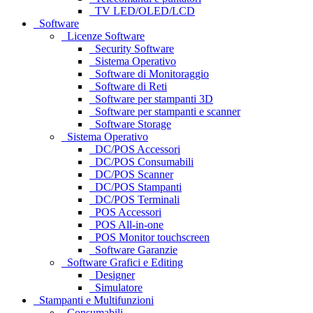
TV LED/OLED/LCD
Software
Licenze Software
Security Software
Sistema Operativo
Software di Monitoraggio
Software di Reti
Software per stampanti 3D
Software per stampanti e scanner
Software Storage
Sistema Operativo
DC/POS Accessori
DC/POS Consumabili
DC/POS Scanner
DC/POS Stampanti
DC/POS Terminali
POS Accessori
POS All-in-one
POS Monitor touchscreen
Software Garanzie
Software Grafici e Editing
Designer
Simulatore
Stampanti e Multifunzioni
Consumabili